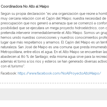
Coordinadora No Alto al Maipo
Según su propia declaración “es una organización que reúne a ho
muy cercana relación con el Cajón del Maipo; nuestra necesidad de 
preocupación que nos generó a amenaza que se comenzó a conform
posibilidad que se ejecutara un mega proyecto hidroeléctrico, con 
pretendía intervenir irremediablemente el Alto Maipo. Somos un gr
hemos unido nuestras convicciones y nuestros conocimientos profes
lugar que más respetamos y amamos. El Cajón del Maipo es un territo
naturaleza. San José de Maipo es una comuna que presta innumerable
Metropolitana, entre ellos el agua. En el Alto Maipo se encuentran l
abastecen al 80 % de Santiago; esta misma agua sirve para la recrea
además el torno a los ríos y esteros se han generado diversas acti
con el turismo”.
Facebook:
https://www.facebook.com/NoAlProyectoAltoMaipo/