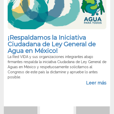
ctivas
del
Agu
a
/
mo
Appe
n
in
mún
Defe
hile.
of
¡Respaldamos la Iniciativa
eres
Wate
DATIMA
Ciudadana de Ley General de
vimiento
Agua en México!
La Red VIDA y sus organizaciones integrantes abajo
ensa
firmantes respalda la iniciativa Ciudadana de Ley General de
Aguas en México y respetuosamente solicitamos al
, la
Congreso de este país la dictamine y apruebe lo antes
ra y
posible.
Leer más
tección
ioambiente).
eres
a de
ificio