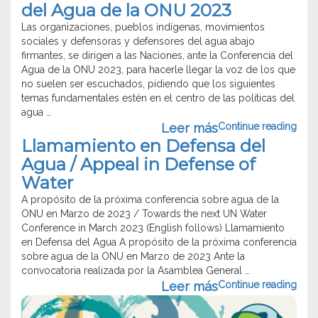
del Agua de la ONU 2023
el
equía
 las
Las organizaciones, pueblos indígenas, movimientos
del
ucha
sociales y defensoras y defensores del agua abajo
el
firmantes, se dirigen a las Naciones, ante la Conferencia del
a
Agua de la ONU 2023, para hacerle llegar la voz de los que
mo
no suelen ser escuchados, pidiendo que los siguientes
anifiesto
echo
temas fundamentales estén en el centro de las políticas del
te
damental
agua …
“Man
Leer más
Continue reading
onferencia
ande
ante
Llamamiento en Defensa del
el
la
gua
Agua / Appeal in Defense of
stro
Conf
e
Water
inente.
del
de
Agu
NU
A propósito de la próxima conferencia sobre agua de la
Red
de
023”
ONU en Marzo de 2023 / Towards the next UN Water
A
la
Conference in March 2023 (English follows) Llamamiento
onocemos
ONU
en Defensa del Agua A propósito de la próxima conferencia
2023
sobre agua de la ONU en Marzo de 2023 Ante la
yamos
convocatoria realizada por la Asamblea General …
ucha
“Lla
Leer más
Continue reading
en
rsas
Defe