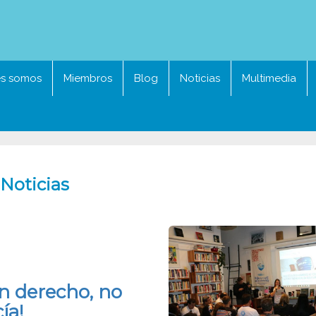
es somos
Miembros
Blog
Noticias
Multimedia
Noticias
un derecho, no
ía!