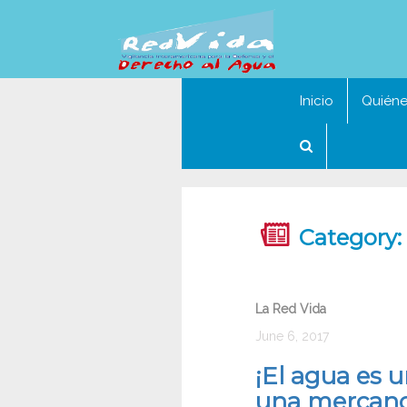
Inicio
Quién
Category:
La Red Vida
June 6, 2017
¡El agua es 
una mercanc