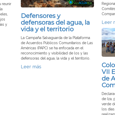
Regiona
 reunir
Comités
la
Compart
Defensores y
eles,
jos
defensoras del agua, la
Leer 
ías y
vida y el territorio
La Campaña Salvaguarda de la Plataforma
de Acuerdos Públicos Comunitarios de Las
Américas (PAPC) se ha enfocada en el
reconocimiento y visibilidad de los y las
defensoras del agua, la vida y el territorio.
Colo
Leer más
VII 
de 
Com
Declara
de Iza, 
verde de
los día
realiza