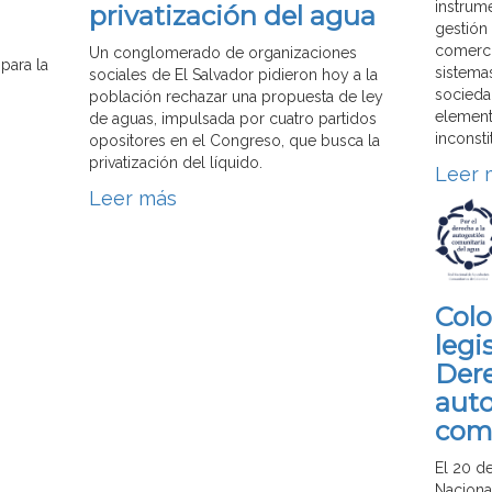
instrum
privatización del agua
gestión
comerci
Un conglomerado de organizaciones
para la
sistemas
sociales de El Salvador pidieron hoy a la
socieda
población rechazar una propuesta de ley
element
de aguas, impulsada por cuatro partidos
inconsti
opositores en el Congreso, que busca la
privatización del líquido.
Leer 
Leer más
Colo
legi
Dere
aut
comu
El 20 d
Naciona