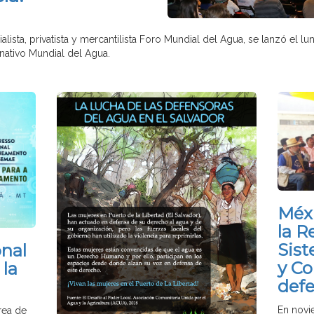
lista, privatista y mercantilista Foro Mundial del Agua, se lanzó el lun
ernativo Mundial del Agua.
Méxi
la R
Sis
nal
y Co
la
defe
En novi
rea de