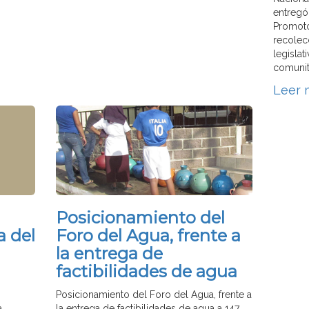
entregó
Promoto
recolecc
legislat
comunit
Leer 
Posicionamiento del
a del
Foro del Agua, frente a
la entrega de
factibilidades de agua
Posicionamiento del Foro del Agua, frente a
a
la entrega de factibilidades de agua a 147