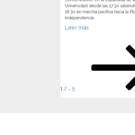
Universidad desde las 17:30 saliend
18:30 en marcha pacífica hacia la Pl
Independencia.
Leer más
Posts
Page
Page
Page
Next
navigation
page
1
2
…
5