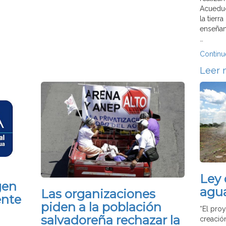
Acueduc
la tierr
enseñan
…
Continu
Leer 
Ley 
gen
agu
Las organizaciones
ente
piden a la población
“El pro
salvadoreña rechazar la
creació