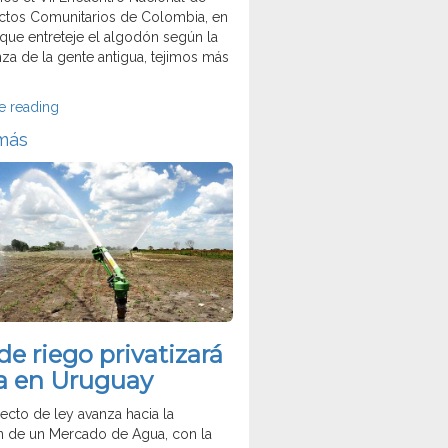
tos Comunitarios de Colombia, en
a que entreteje el algodón según la
za de la gente antigua, tejimos más
“Colombia:
e reading
Declaración
más
VII
Encuentro
Nacional
de
Acueductos
Comunitarios”
de riego privatizará
a en Uruguay
yecto de ley avanza hacia la
n de un Mercado de Agua, con la