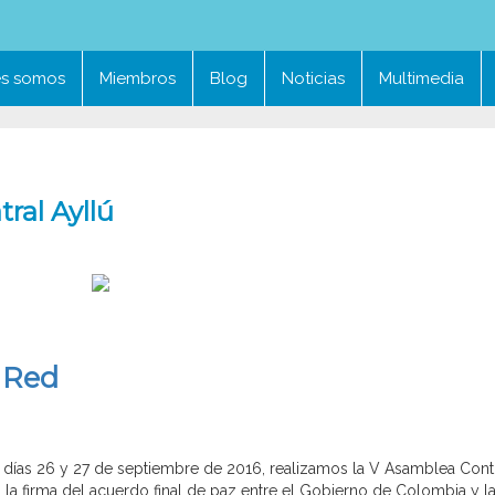
es somos
Miembros
Blog
Noticias
Multimedia
tral Ayllú
 Red
 días 26 y 27 de septiembre de 2016, realizamos la V Asamblea Conti
a firma del acuerdo final de paz entre el Gobierno de Colombia y l