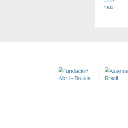
s
más