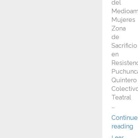
del
Medioamb
Mujeres
Zona
de
Sacrificio
en
Resisten
Puchunca
Quintero
Colectiv
Teatral
…
Continue
“
reading
e
Leer