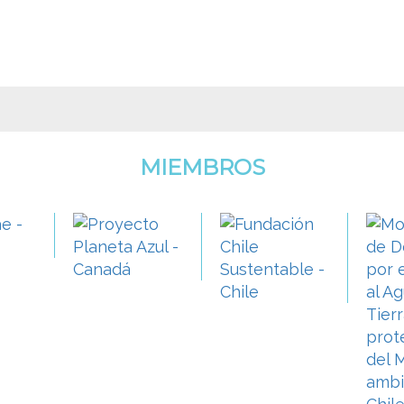
equía”
MIEMBROS