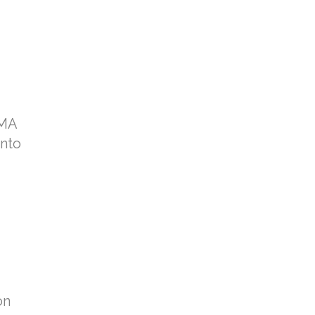
MA
nto
ón