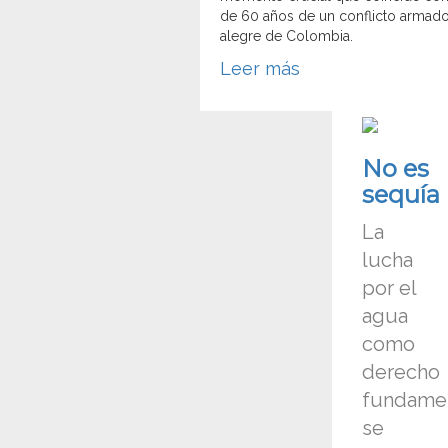
de 60 años de un conflicto armado
alegre de Colombia.
Leer más
No es
sequía
La
lucha
por el
agua
como
derecho
fundamen
se