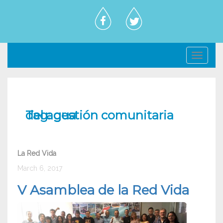
Toggl
navig
Tag:
gestión comunitaria del agua
La Red Vida
March 6, 2017
V Asamblea de la Red Vida