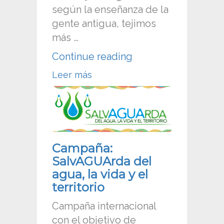
según la enseñanza de la
gente antigua, tejimos
más …
“Colombia:
Continue reading
Declaración
Leer más
VII
Encuentro
Nacional
de
Acueductos
Campaña:
Comunitarios”
SalvAGUArda del
agua, la vida y el
territorio
Campaña internacional
con el objetivo de